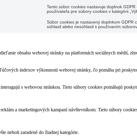
Tento súbor cookies nastavuje doplnok GDPR 
používateľa pre súbory cookies v kategórii „Vý
Súbor cookies je nastavený doplnkom GDPR coo
súhlasil alebo nesúhlasil s používaním súbor
ieľanie obsahu webovej stránky na platformách sociálnych médií, zhrom
účových indexov výkonnosti webovej stránky, čo pomáha pri poskytova
 interagujú s webovou stránkou. Tieto súbory cookies pomáhajú poskyt
h reklám a marketingových kampaní návštevníkom. Tieto súbory cookie
ešte neboli zaradené do žiadnej kategórie.