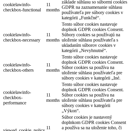
základe súhlasu so súbormi cookies
cookielawinfo-
11
GDPR na zaznamenanie súhlasu
checkbox-functional
months
používateľa pre súbory cookies v
kategórii „Funkčné“.
Tento súbor cookies nastavuje
doplnok GDPR cookies Consent.
cookielawinfo-
11
Súbory cookies sa používajú na
checkbox-necessary
months
uloženie súhlasu používateľa s
ukladaním súborov cookies v
kategórii „Nevyhnutné“.
Tento súbor cookies nastavuje
doplnok GDPR cookies Consent.
cookielawinfo-
11
Súbor cookies sa používa na
checkbox-others
months
uloženie súhlasu používateľa pre
súbory cookies v kategórii „Iné.
Tento súbor cookies nastavuje
doplnok GDPR cookies Consent.
cookielawinfo-
11
Súbor cookies sa používa na
checkbox-
months
uloženie súhlasu používateľa pre
performance
súbory cookies v kategórii
„Výkon“.
Súbor cookies je nastavený
doplnkom GDPR cookies Consent
11
a používa sa na uloženie toho, či
viewed_cookie_policy