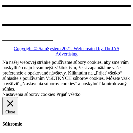
Copyright © SamSystem 2021.
Web created by TheJAS
Advertising
Na našej webovej stránke používame súbory cookies, aby sme vám
poskytli čo najrelevantnejší zážitok tým, že si zapamätáme vaše
preferencie a opakované návštevy. Kliknutím na „Prijať všetko“
súhlasíte s používaním VŠETKÝCH súborov cookies. Môžete však
navštíviť „Nastavenia súborov cookies“ a poskytnúť kontrolovaný
súhlas.
Nastavenia súborov cookies
Prijať všetko
Close
Súkromie