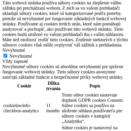
Táto webová stránka používa súbory cookies na zlepšenie vášho
zážitku pri prechádzaní webom. Z nich sa vo vašom prehliadači
ukladajú súbory cookies, ktoré sú kategorizované podľa potreby,
pretože sú nevyhnutné pre fungovanie základných funkcií webovej
stránky. Používame aj cookies tretích strán, ktoré nám pomáhajú
analyzovať a pochopiť, ako používate túto webovú stránku. Tieto
cookies budú uložené vo vašom prehliadači iba s vaším súhlasom.
Máte tiež možnosť zrušiť tieto cookies. Zrušenie niektorých z týchto
súborov cookies však môže ovplyvniť váš zážitok z prehliadania.
Nevyhnutné
Nevyhnutné
Vždy zapnuté
Nevyhnutné súbory cookies sú absolútne nevyhnutné pre správne
fungovanie webovej stránky. Tieto súbory cookies anonymne
zaisťujú základné funkcie a bezpečnostné prvky webovej stránky.
Dĺžka
Cookie
Popis
trvania
Tento súbor cookies nastavuje
doplnok GDPR cookies Consent.
cookielawinfo-
11
Súbor cookies sa používa na
checkbox-analytics
months
uloženie súhlasu používateľa pre
súbory cookies v kategórii
„Analytika“.
Súbor cookies je nastavený na