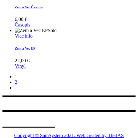
Zem a Vec Časopis
6,00
€
Časopis
Sold
Viac info
Zem a Vec EP
22,00
€
Vinyl
1
2
Copyright © SamSystem 2021.
Web created by TheJAS