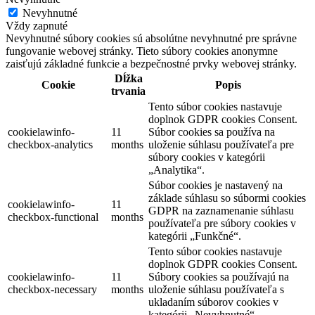
Nevyhnutné
Vždy zapnuté
Nevyhnutné súbory cookies sú absolútne nevyhnutné pre správne
fungovanie webovej stránky. Tieto súbory cookies anonymne
zaisťujú základné funkcie a bezpečnostné prvky webovej stránky.
Dĺžka
Cookie
Popis
trvania
Tento súbor cookies nastavuje
doplnok GDPR cookies Consent.
cookielawinfo-
11
Súbor cookies sa používa na
checkbox-analytics
months
uloženie súhlasu používateľa pre
súbory cookies v kategórii
„Analytika“.
Súbor cookies je nastavený na
základe súhlasu so súbormi cookies
cookielawinfo-
11
GDPR na zaznamenanie súhlasu
checkbox-functional
months
používateľa pre súbory cookies v
kategórii „Funkčné“.
Tento súbor cookies nastavuje
doplnok GDPR cookies Consent.
cookielawinfo-
11
Súbory cookies sa používajú na
checkbox-necessary
months
uloženie súhlasu používateľa s
ukladaním súborov cookies v
kategórii „Nevyhnutné“.