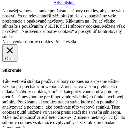
Advertising
Na našej webovej stránke používame súbory cookies, aby sme vám
poskytli čo najrelevantnejší zážitok tým, že si zapamätáme vaše
preferencie a opakované návštevy. Kliknutím na „Prijať všetko“
súhlasíte s používaním VŠETKÝCH súborov cookies. Môžete však
navštíviť „Nastavenia súborov cookies“ a poskytnúť kontrolovaný
súhlas.
Nastavenia súborov cookies
Prijať všetko
Close
Súkromie
Táto webová stránka používa súbory cookies na zlepšenie vášho
zážitku pri prechádzaní webom. Z nich sa vo vašom prehliadači
ukladajú súbory cookies, ktoré sú kategorizované podľa potreby,
pretože sú nevyhnutné pre fungovanie základných funkcií webovej
stránky. Používame aj cookies tretích strán, ktoré nám pomáhajú
analyzovať a pochopiť, ako používate túto webovú stránku. Tieto
cookies budú uložené vo vašom prehliadači iba s vaším súhlasom.
Máte tiež možnosť zrušiť tieto cookies. Zrušenie niektorých z týchto
súborov cookies však môže ovplyvniť váš zážitok z prehliadania.
Nevyhnutné