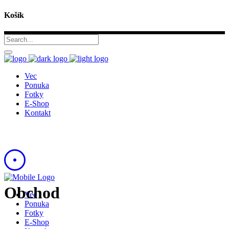
Košík
Vec
Ponuka
Fotky
E-Shop
Kontakt
Obchod
Vec
Ponuka
Fotky
E-Shop