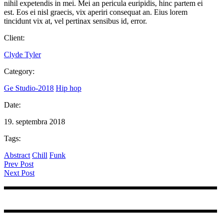
nihil expetendis in mei. Mei an pericula euripidis, hinc partem ei
est. Eos ei nisl graecis, vix aperiri consequat an. Eius lorem
tincidunt vix at, vel pertinax sensibus id, error.
Client:
Clyde Tyler
Category:
Ge Studio-2018
Hip hop
Date:
19. septembra 2018
Tags:
Abstract
Chill
Funk
Prev Post
Next Post