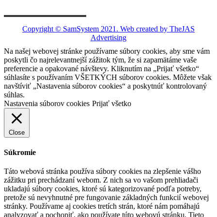
Copyright © SamSystem 2021.
Web created by TheJAS
Advertising
Na našej webovej stránke používame súbory cookies, aby sme vám
poskytli čo najrelevantnejší zážitok tým, že si zapamätáme vaše
preferencie a opakované návštevy. Kliknutím na „Prijať všetko“
súhlasíte s používaním VŠETKÝCH súborov cookies. Môžete však
navštíviť „Nastavenia súborov cookies“ a poskytnúť kontrolovaný
súhlas.
Nastavenia súborov cookies
Prijať všetko
Close
Súkromie
Táto webová stránka používa súbory cookies na zlepšenie vášho
zážitku pri prechádzaní webom. Z nich sa vo vašom prehliadači
ukladajú súbory cookies, ktoré sú kategorizované podľa potreby,
pretože sú nevyhnutné pre fungovanie základných funkcií webovej
stránky. Používame aj cookies tretích strán, ktoré nám pomáhajú
analyzovať a pochopiť, ako používate túto webovú stránku. Tieto