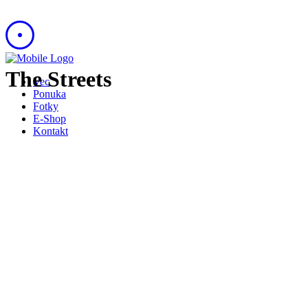
The Streets
Vec
Ponuka
Fotky
E-Shop
Kontakt