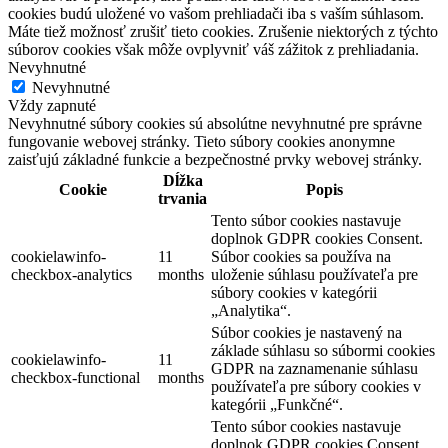
cookies budú uložené vo vašom prehliadači iba s vaším súhlasom.
Máte tiež možnosť zrušiť tieto cookies. Zrušenie niektorých z týchto
súborov cookies však môže ovplyvniť váš zážitok z prehliadania.
Nevyhnutné
Nevyhnutné
Vždy zapnuté
Nevyhnutné súbory cookies sú absolútne nevyhnutné pre správne
fungovanie webovej stránky. Tieto súbory cookies anonymne
zaisťujú základné funkcie a bezpečnostné prvky webovej stránky.
Dĺžka
Cookie
Popis
trvania
Tento súbor cookies nastavuje
doplnok GDPR cookies Consent.
cookielawinfo-
11
Súbor cookies sa používa na
checkbox-analytics
months
uloženie súhlasu používateľa pre
súbory cookies v kategórii
„Analytika“.
Súbor cookies je nastavený na
základe súhlasu so súbormi cookies
cookielawinfo-
11
GDPR na zaznamenanie súhlasu
checkbox-functional
months
používateľa pre súbory cookies v
kategórii „Funkčné“.
Tento súbor cookies nastavuje
doplnok GDPR cookies Consent.