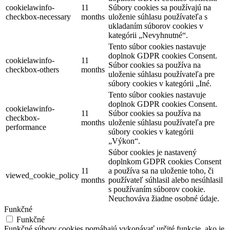
cookielawinfo-
11
Súbory cookies sa používajú na
checkbox-necessary
months
uloženie súhlasu používateľa s
ukladaním súborov cookies v
kategórii „Nevyhnutné“.
Tento súbor cookies nastavuje
doplnok GDPR cookies Consent.
cookielawinfo-
11
Súbor cookies sa používa na
checkbox-others
months
uloženie súhlasu používateľa pre
súbory cookies v kategórii „Iné.
Tento súbor cookies nastavuje
doplnok GDPR cookies Consent.
cookielawinfo-
11
Súbor cookies sa používa na
checkbox-
months
uloženie súhlasu používateľa pre
performance
súbory cookies v kategórii
„Výkon“.
Súbor cookies je nastavený
doplnkom GDPR cookies Consent
11
a používa sa na uloženie toho, či
viewed_cookie_policy
months
používateľ súhlasil alebo nesúhlasil
s používaním súborov cookie.
Neuchováva žiadne osobné údaje.
Funkčné
Funkčné
Funkčné súbory cookies pomáhajú vykonávať určité funkcie, ako je